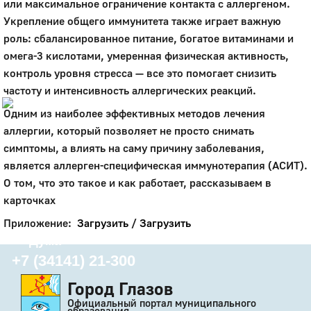
или максимальное ограничение контакта с аллергеном.
Город
Укрепление общего иммунитета также играет важную
роль: сбалансированное питание, богатое витаминами и
Глазов
омега-3 кислотами, умеренная физическая активность,
Официальный портал
контроль уровня стресса — все это помогает снизить
муниципального
образования
частоту и интенсивность аллергических реакций.
Одним из наиболее эффективных методов лечения
История
аллергии, который позволяет не просто снимать
Настоящее
симптомы, а влиять на саму причину заболевания,
Стратегия
Гостям
является аллерген-специфическая иммунотерапия (АСИТ).
Жителям
О том, что это такое и как работает, рассказываем в
Бизнесу
карточках
Глава
Приложение:
Загрузить
/
Загрузить
КСО
Дума
+7 (34141) 21-300
Город Глазов
Официальный портал муниципального
образования