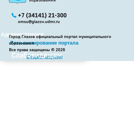
+7 (34141) 21-300
omsu@glazov.udmr.ru
Администрация
Город Глазов официальный портал муниципального
Бета-тестирование портала
образования
Все права защищены ©
2026
Слабовидящим
Старая версия