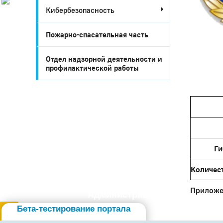
Кибербезопасность
История
Настоящее
Стратегия
Пожарно-спасательная часть
Гостям
Жителям
Отдел надзорной деятельности и
Бизнесу
профилактической работы
Глава
КСО
Дума
+7 (34141) 21-300
Ги
Количес
Прилож
Администрация
Бета-тестирование портала