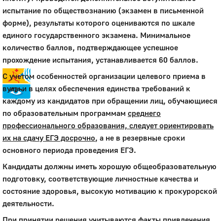
испытание по обществознанию (экзамен в письменной
Город
форме), результаты которого оцениваются по шкале
Глазов
единого государственного экзамена. Минимальное
Официальный портал
количество баллов, подтверждающее успешное
муниципального
прохождение испытания, устанавливается 60 баллов.
образования
С учетом особенностей организации целевого приема в
вузы и в целях обеспечения единства требований к
каждому из кандидатов при обращении лиц, обучающиеся
История
по образовательным программам
среднего
Настоящее
профессионального образования, следует ориентировать
Стратегия
их на сдачу ЕГЭ досрочно
, а не в резервные сроки
Гостям
основного периода проведения ЕГЭ.
Жителям
Бизнесу
Кандидаты должны иметь хорошую общеобразовательную
Глава
подготовку, соответствующие личностные качества и
КСО
состояние здоровья, высокую мотивацию к прокурорской
Дума
деятельности.
+7 (34141) 21-300
При принятии решения учитываются факты привлечения