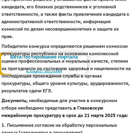
кандидата, его близких родственников к уголовной
ответственности, а также факты привлечения кандидата к
административной ответственности, информация
комиссий по делам несовершеннолетних и защите их
прав.
Победители конкурса определяются решением комиссии
Администрация
прокуратуры республики на основании комплексной
Бета-тестирование портала
оценки профессиональных и моральных качеств, степени
Слабовидящим
их пригодности по состоянию здоровья и нацеленности на
Старая версия
последующее прохождение службы в органах
прокуратуры, общего уровня культуры, эрудированности,
результатов сдачи ЕГЭ.
Документы,
необходимые для участия в конкурсном
отборе необходимо представить
в Глазовскую
межрайонную прокуратуру в срок до 21 марта 2025 года:
1. Письменное согласие на обработку персональных
данных (заполняется в прокуратуре).