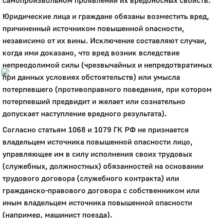
самопроизвольном проявлении их вредоносных свойств.
Город
Юридические лица и граждане обязаны возместить вред,
Глазов
причиненный источником повышенной опасности,
независимо от их вины. Исключение составляют случаи,
Официальный портал
когда ими доказано, что вред возник вследствие
муниципального
образования
непреодолимой силы (чрезвычайных и непредотвратимых
при данных условиях обстоятельств) или умысла
История
потерпевшего (противоправного поведения, при котором
Настоящее
потерпевший предвидит и желает или сознательно
Стратегия
допускает наступление вредного результата).
Гостям
Жителям
Согласно статьям 1068 и 1079 ГК РФ не признается
Бизнесу
владельцем источника повышенной опасности лицо,
Глава
управляющее им в силу исполнения своих трудовых
КСО
(служебных, должностных) обязанностей на основании
Дума
трудового договора (служебного контракта) или
+7 (34141) 21-300
гражданско-правового договора с собственником или
иным владельцем источника повышенной опасности
(например, машинист поезда).