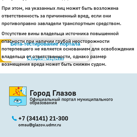
При этом, на указанных лиц может быть возложена
ответственность за причиненный вред, если они
противоправно завладели транспортным средством.
Отсутствие вины владельца источника повышенной
Администрация
опасности при наличии грубой неосторожности
Бета-тестирование портала
потерпевшего не является основанием для освобождения
Слабовидящим
владельца от ответственности, однако размер
Старая версия
возмещения вреда может быть снижен судом.
Город Глазов
Официальный портал муниципального
образования
+7 (34141) 21-300
omsu@glazov.udmr.ru