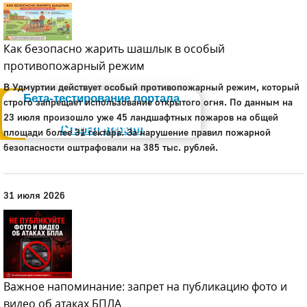
Как безопасно жарить шашлык в особый
противопожарный режим
Администрация
В Удмуртии действует особый противопожарный режим, который
Бета-тестирование портала
строго запрещает использование открытого огня. По данным на
23 июля произошло уже 45 ландшафтных пожаров на общей
Слабовидящим
Старая версия
площади более 31 гектара. За нарушение правил пожарной
безопасности оштрафовали на 385 тыс. рублей.
31 июля 2026
Важное напоминание: запрет на публикацию фото и
видео об атаках БПЛА