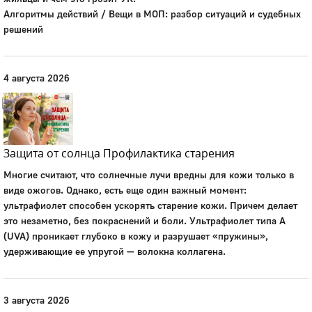
Алгоритмы действий / Вещи в МОП: разбор ситуаций и судебных
Город
решений
Глазов
Официальный портал
муниципального
4 августа 2026
образования
История
Настоящее
Стратегия
Защита от солнца Профилактика старения
Гостям
Многие считают, что солнечные лучи вредны для кожи только в
Жителям
виде ожогов. Однако, есть еще один важный момент:
Бизнесу
ультрафиолет способен ускорять старение кожи. Причем делает
Глава
это незаметно, без покраснений и боли. Ультрафиолет типа А
КСО
(UVA) проникает глубоко в кожу и разрушает «пружины»,
Дума
удерживающие ее упругой — волокна коллагена.
+7 (34141) 21-300
3 августа 2026