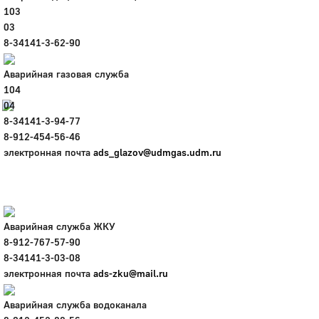
103
Город
03
Глазов
8-34141-3-62-90
Официальный портал
Аварийная газовая служба
муниципального
образования
104
04
8-34141-3-94-77
История
8-912-454-56-46
Настоящее
электронная почта
Стратегия
ads_glazov@udmgas.udm.ru
Гостям
Жителям
Бизнесу
Глава
Аварийная служба ЖКУ
КСО
8-912-767-57-90
Дума
8-34141-3-03-08
+7 (34141) 21-300
электронная почта
ads-zku@mail.ru
Аварийная служба водоканала