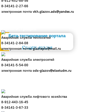
8-912-452-88-56
8-34141-2-27-66
электронная почта
vkh.glazov.ads@yandex.ru
Администрация
Бета-тестирование портала
Аварийная служба теплосетей
8-34141-2-84-08
Слабовидящим
Старая версия
электронная почта
glazteplo@mail.ru
Аварийная служба электросетей
8-34141-5-54-00
электронная почта
ods-glazov@elsetudm.ru
Аварийная служба лифтового хозяйства
8-912-443-16-45
8-34141-3-67-33