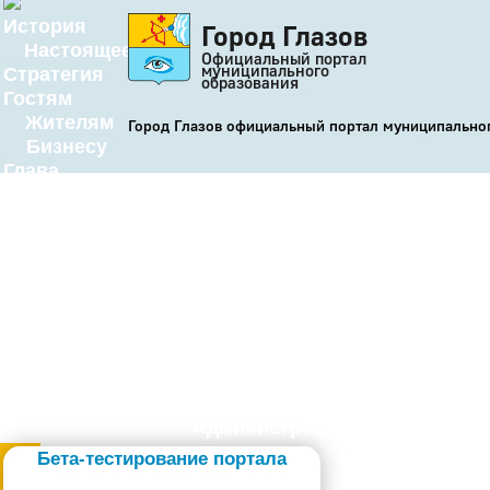
История
Город Глазов
Настоящее
Официальный портал
муниципального
Стратегия
образования
Гостям
Жителям
Город Глазов официальный портал муниципально
Бизнесу
Глава
КСО
Дума
+7 (34141) 21-300
Администрация
Бета-тестирование портала