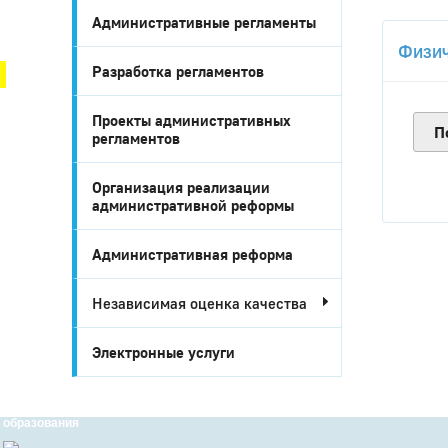
Административные регламенты
Город Глазов
Физич
Разработка регламентов
Проекты административных
П
регламентов
Организация реализации
административной реформы
Административная реформа
Независимая оценка качества
Город
Глазов
Электронные услуги
Официальный
портал
муниципального
образования