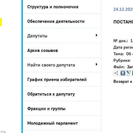
Структура и полномочия
Город Глазов
24.12.202
Обеспечение деятельности
ПОСТАН
Депутаты
№ док.: 1
Дата реги
Архив созывов
Тема: Об
Рубрика:
Найти своего депутата
Файл:
За
График приема избирателей
Возврат к
Город
Обратиться к депутату
Глазов
Фракции и группы
Официальный
портал
муниципального
Молодежный парламент
образования