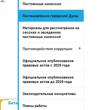
Постоянные комиссии
История
Настоящее
Постановления городской Думы
Стратегия
Гостям
Жителям
Материалы для рассмотрения на
сессиях и заседаниях
Бизнесу
постоянных комиссий
Глава
КСО
Противодействие коррупции
Дума
+7 (34141) 21-300
Официальное опубликование
правовых актов c 2019 года
Официальное опубликование
правовых актов до 2019 года
Законодательные инициативы
Администрация
Бета-тестирование портала
Планы работы