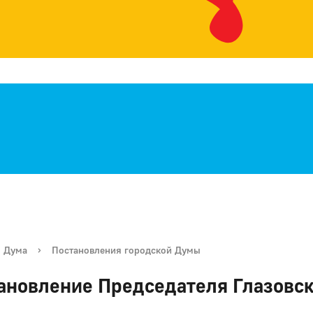
я Дума
›
Постановления городской Думы
ановление Председателя Глазовс