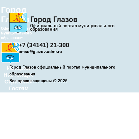
Город
Город Глазов
Глазов
Официальный портал муниципального
образования
Официальный портал
муниципального
образования
+7 (34141) 21-300
omsu@glazov.udmr.ru
Город Глазов официальный портал муниципального
История
образования
Настоящее
Все права защищены ©
2026
Стратегия
Гостям
Жителям
Бизнесу
Глава
КСО
Дума
+7 (34141) 21-300