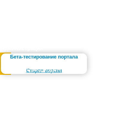
Администрация
Бета-тестирование портала
Слабовидящим
Старая версия