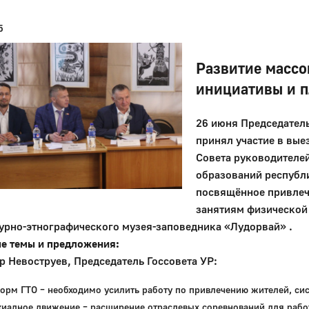
5
Развитие массо
инициативы и 
26 июня Председател
принял участие в вы
Совета руководителе
образований республи
посвящённое привлеч
занятиям физической 
урно-этнографического музея-заповедника «Лудорвай» .
е темы и предложения:
 Невоструев, Председатель Госсовета УР:
орм ГТО – необходимо усилить работу по привлечению жителей, сис
киадное движение – расширение отраслевых соревнований для рабо