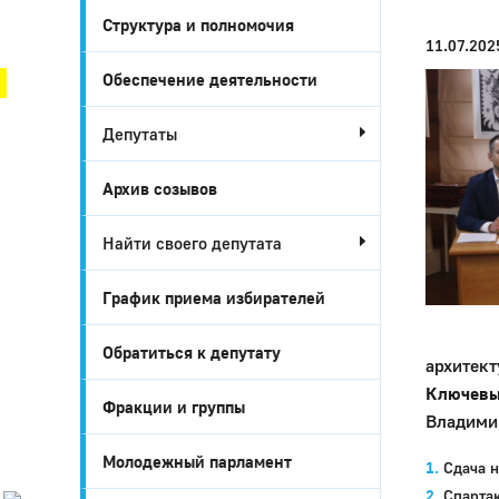
Структура и полномочия
Город Глазов
11.07.202
Обеспечение деятельности
Депутаты
Архив созывов
Найти своего депутата
График приема избирателей
Город
Обратиться к депутату
архитект
Глазов
Ключевы
Фракции и группы
Владимир
Официальный
портал
муниципального
Молодежный парламент
Сдача н
образования
Спарта