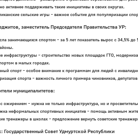
о активнее поддерживать такие инициативы в своих округах.
иканские сельские игры – важное событие для популяризации спор
джитов, заместитель Председателя Правительства УР:
сла занимающихся спортом – за 5 лет показатель вырос с 34,5% до 
айоны.
ие инфраструктуры – строительство новых площадок ГТО, модерниз
портом в малых городах.
вный спорт – особое внимание к программам для людей с инвалидн
ризация спорта – важность личного примера чиновников, депутатов
ители муниципалитетов:
с ожирением – нужна не только инфраструктура, но и просветитель
жка неформальных спортивных инициатив – помощь активным жите
кие тренажеры в школах – предложение вернуть советские тренаже
к: Государственный Совет Удмуртской Республики