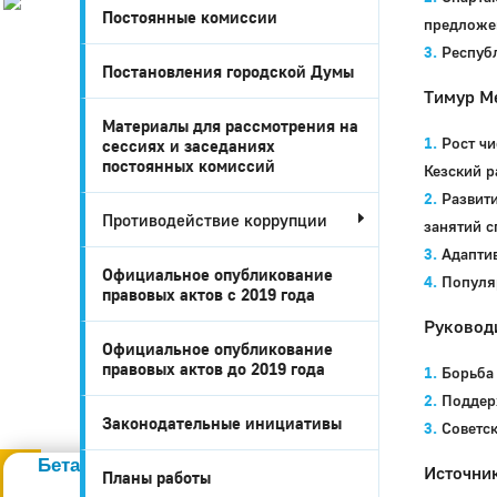
Постоянные комиссии
предложен
История
Настоящее
Республ
Постановления городской Думы
Стратегия
Тимур Ме
Гостям
Жителям
Материалы для рассмотрения на
Рост чи
сессиях и заседаниях
Бизнесу
постоянных комиссий
Кезский р
Глава
КСО
Развит
Противодействие коррупции
Дума
занятий с
+7 (34141) 21-300
Адапти
Официальное опубликование
Популя
правовых актов c 2019 года
Руковод
Официальное опубликование
правовых актов до 2019 года
Борьба 
Поддер
Законодательные инициативы
Советс
Администрация
Бета-тестирование портала
Источни
Планы работы