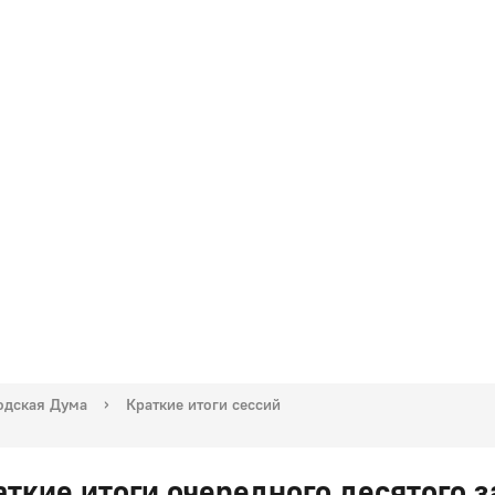
одская Дума
›
Краткие итоги сессий
аткие итоги очередного десятого 