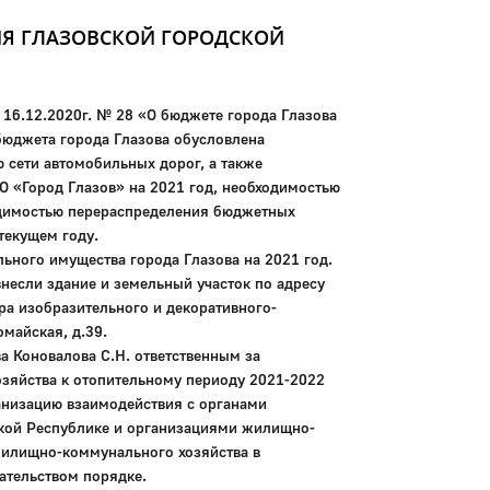
ИЯ ГЛАЗОВСКОЙ ГОРОДСКОЙ
 16.12.2020г. № 28 «О бюджете города Глазова
 бюджета города Глазова обусловлена
сети автомобильных дорог, а также
 «Город Глазов» на 2021 год, необходимостью
одимостью перераспределения бюджетных
текущем году.
ьного имущества города Глазова на 2021 год.
несли здание и земельный участок по адресу
тра изобразительного и декоративного-
омайская, д.39.
ва Коновалова С.Н. ответственным за
зяйства к отопительному периоду 2021-2022
ганизацию взаимодействия с органами
ской Республике и организациями жилищно-
жилищно-коммунального хозяйства в
ательством порядке.