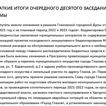
АТКИЕ ИТОГИ ОЧЕРЕДНОГО ДЕСЯТОГО ЗАСЕДАН
УМЫ
епутаты внесли изменения в решение Глазовской городской Думы от
2021 год и на плановый период 2022 и 2023 годов». Корректировка
бходимостью заключения муниципальных контрактов по содержанию 
лизацией проектов молодежного инициативного бюджетирования МО
личения расходов на обслуживание муниципального долга и необх
игнований между главными распорядителями бюджетных средств в 
акже были внесены изменения в Программу приватизации муниципал
им образом в перечень муниципального имущества города Глазова в
зов, ул. Т. Барамзиной, д.2 и здание учебно-производственного цен
кладного искусства и земельный участок по адресу Глазов, ул. Перв
роме того, депутаты приняли решение назначить Главу города Глазо
анизацию работ по подготовке объектов жилищно-коммунального хо
ов, за прохождение отопительного периода 2021-2022 годов, за ор
ударственной власти, органами местного самоуправления в Удмурт
мунальной сферы по ликвидации аварийных ситуаций на объектах 
иципальном образовании «Город Глазов», в установленном законод