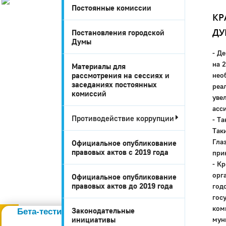
Постоянные комиссии
История
КР
Настоящее
Д
Постановления городской
Стратегия
Думы
Гостям
- Д
Жителям
на 
Материалы для
Бизнесу
рассмотрения на сессиях и
нео
Глава
заседаниях постоянных
реа
КСО
комиссий
уве
Дума
асс
+7 (34141) 21-300
Противодействие коррупции
- Т
Так
Гла
Официальное опубликование
правовых актов c 2019 года
при
- К
орг
Официальное опубликование
правовых актов до 2019 года
год
Администрация
гос
ком
Законодательные
Бета-тестирование портала
инициативы
мун