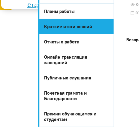
Слабовидящим
Ко
Старая версия
Планы работы
01
Краткие итоги сессий
Возвр
Отчеты о работе
Онлайн трансляция
заседаний
Публичные слушания
Почетная грамота и
Благодарности
Премии обучающимся и
студентам