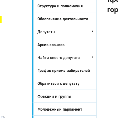
Структура и полномочия
го
Город Глазов
Обеспечение деятельности
Депутаты
Архив созывов
Найти своего депутата
График приема избирателей
Город
Обратиться к депутату
Глазов
Фракции и группы
Официальный
портал
муниципального
Молодежный парламент
образования