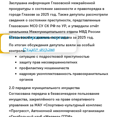
Заслушана информация Глазовской межрайонной
прокуратуры о состоянии законности и правопорядка в
городе Глазове за 2025 год. Также депутаты рассмотрели
сведения о состоянии преступности, представленные
Глазовским МСО СУ СК РФ по УР, и утвердили отчёт
Администрация
начальника Межмуниципального отдела МВД России
Бета-тестирование портала
«Глазовский» о деятельности отдела за 2025 год.
По итогам обсуждения депутаты взяли на особый
Слабовидящим
Старая версия
контроль:
ситуацию с подростковой преступностью
защиту прав несовершеннолетних
профилактику мошенничеств
кадровую укомплектованность правоохранительных
органов
2.О передаче муниципального имущества
Согласована передача в безвозмездное пользование
имущества, закреплённого на праве оперативного
управления за МАУ «Спортивно-культурный комплекс
«Прогресс», Автономной некоммерческой организации
«Гандбольный клуб «Медведи ГГПИ».