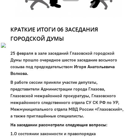
Город
Глазов
КРАТКИЕ ИТОГИ 06 ЗАСЕДАНИЯ
Официальный портал
муниципального
ГОРОДСКОЙ ДУМЫ
образования
История
25 февраля в зале заседаний Глазовской городской
Настоящее
Думы прошло очередное шестое заседание восьмого
Стратегия
созыва под председательством
Игоря Анатольевича
Гостям
Волкова.
Жителям
В работе сессии приняли участие депутаты,
Бизнесу
представители Администрации города Глазова,
Глава
Глазовской межрайонной прокуратуры, Глазовского
КСО
межрайонного следственного отдела СУ СК РФ по УР,
Дума
Межмуниципального отдела МВД России «Глазовский»,
+7 (34141) 21-300
а также приглашённые специалисты.
На заседании рассмотрели следующие вопросы:
1.О состоянии законности и правопорядка