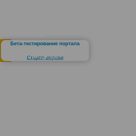
Администрация
Бета-тестирование портала
Слабовидящим
Старая версия