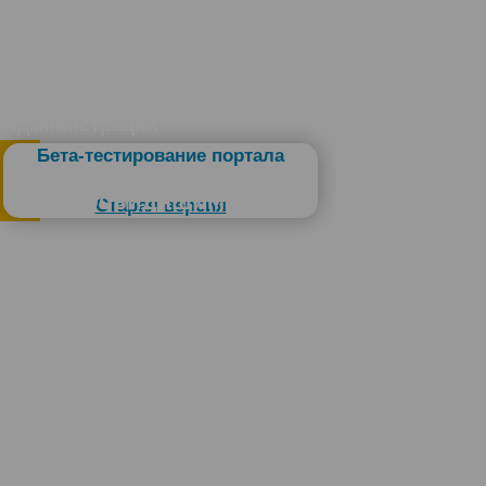
Администрация
Бета-тестирование портала
Слабовидящим
Старая версия