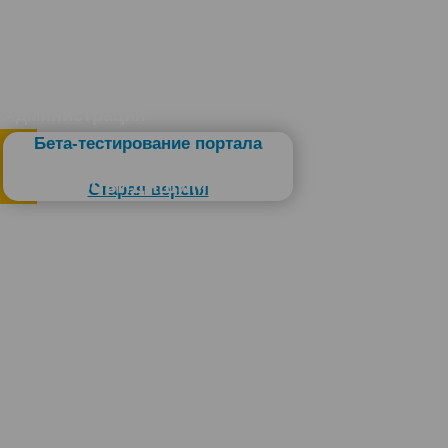
Администрация
Бета-тестирование портала
Слабовидящим
Старая версия