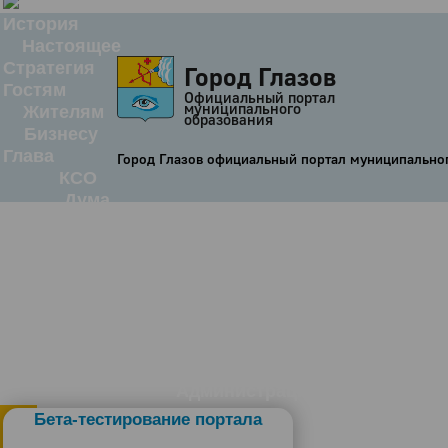
История
Настоящее
Стратегия
Город Глазов
Гостям
Официальный портал
муниципального
Жителям
образования
Бизнесу
Глава
Город Глазов официальный портал муниципально
КСО
Дума
+7 (34141) 21-300
Администрация
Бета-тестирование портала