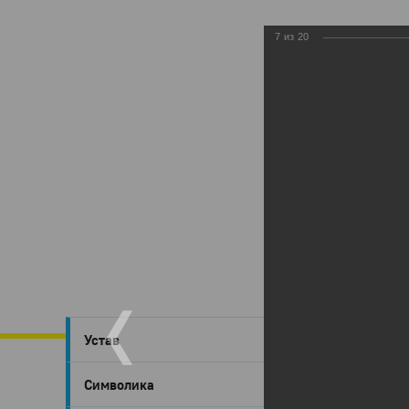
7
из
20
Глазов
›
Устав
Нача
Символика