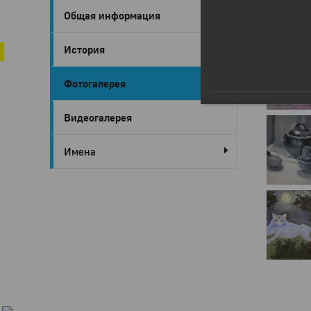
Общая информация
Город Глазов
Начало н
История
Фотогалерея
Видеогалерея
Имена
Город
Глазов
Официальный
портал
муниципального
образования