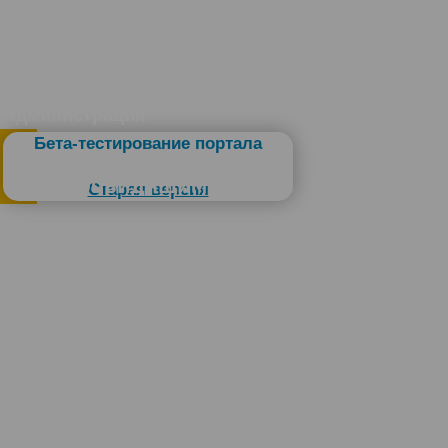
Администрация
Бета-тестирование портала
Слабовидящим
Старая версия