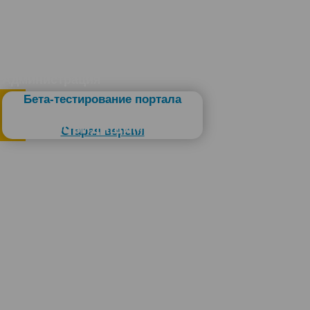
Администрация
Бета-тестирование портала
Слабовидящим
Старая версия