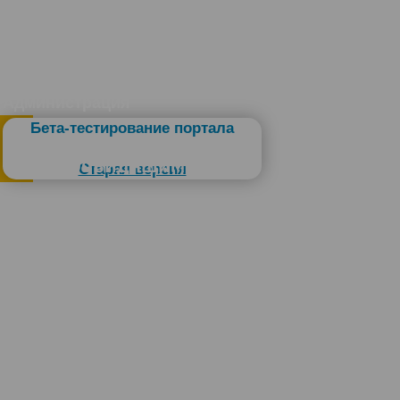
Администрация
Бета-тестирование портала
Слабовидящим
Старая версия