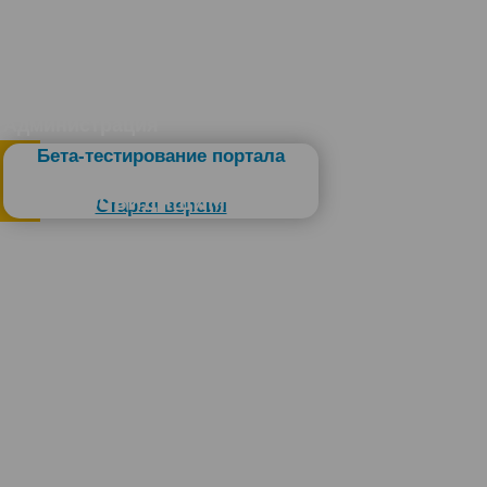
Администрация
Бета-тестирование портала
Слабовидящим
Старая версия