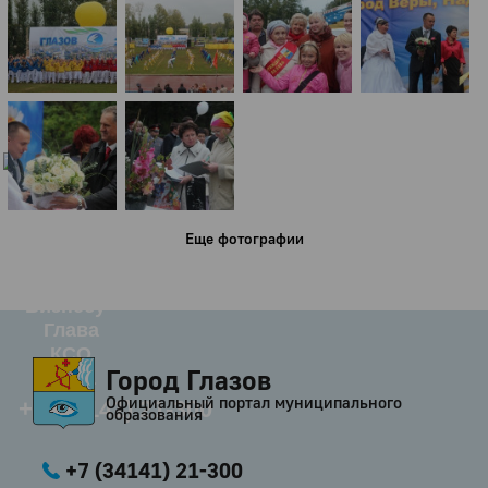
Город
Глазов
Официальный портал
муниципального
образования
История
Настоящее
Стратегия
Еще фотографии
Гостям
Жителям
Бизнесу
Глава
КСО
Город Глазов
Дума
Официальный портал муниципального
+7 (34141) 21-300
образования
+7 (34141) 21-300