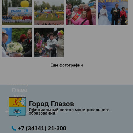
Город
Глазов
Официальный портал
муниципального
образования
История
Настоящее
Стратегия
Еще фотографии
Гостям
Жителям
Бизнесу
Глава
КСО
Город Глазов
Дума
Официальный портал муниципального
+7 (34141) 21-300
образования
+7 (34141) 21-300