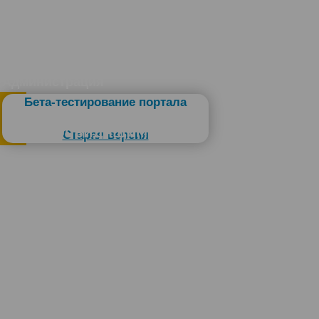
Администрация
Бета-тестирование портала
Слабовидящим
Старая версия