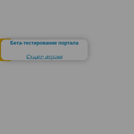
Администрация
Бета-тестирование портала
Слабовидящим
Старая версия