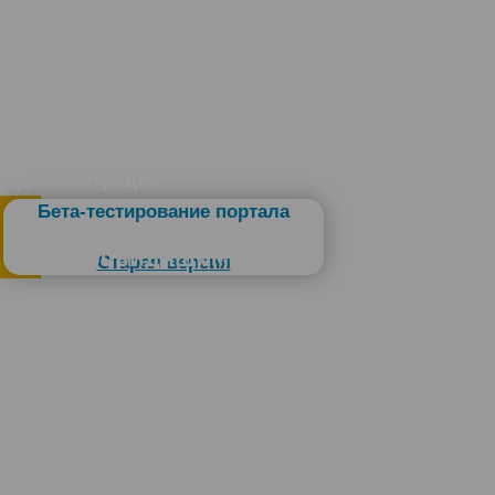
Администрация
Бета-тестирование портала
Слабовидящим
Старая версия