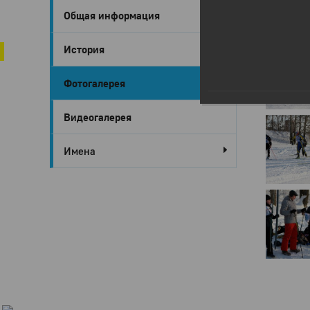
Общая информация
Город Глазов
'Лыжня Ро
История
Фотогалерея
Видеогалерея
Имена
Город
Глазов
Официальный
портал
муниципального
образования