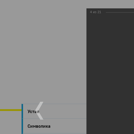
4
из
21
Глазов
›
Устав
'Лыж
Символика