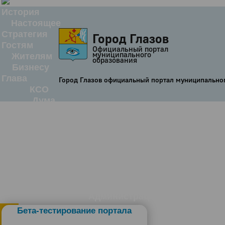
История
Настоящее
Стратегия
Город Глазов
Гостям
Официальный портал
муниципального
Жителям
образования
Бизнесу
Глава
Город Глазов официальный портал муниципально
КСО
Дума
+7 (34141) 21-300
Администрация
Бета-тестирование портала