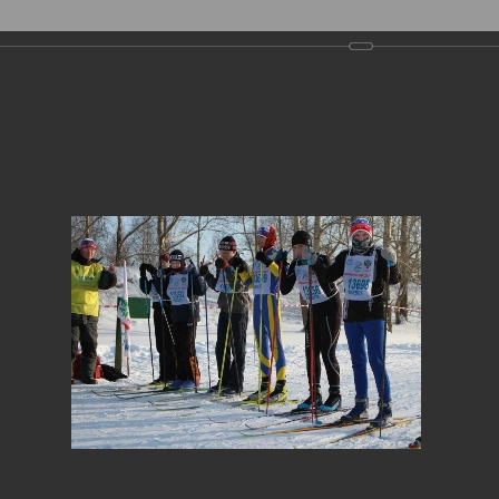
Фотогалерея
›
2011
›
'Лыжня России-2011' в Глазове
ня России-2011' в Глазове