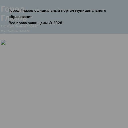
Город
Город Глазов официальный портал муниципального
Глазов
образования
Все права защищены ©
2026
Официальный портал
муниципального
образования
История
Настоящее
Стратегия
Гостям
Жителям
Бизнесу
Глава
КСО
Дума
+7 (34141) 21-300