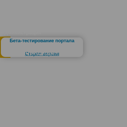
Администрация
Бета-тестирование портала
Слабовидящим
Старая версия