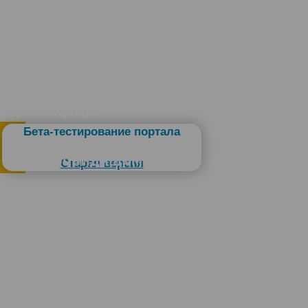
Администрация
Бета-тестирование портала
Слабовидящим
Старая версия