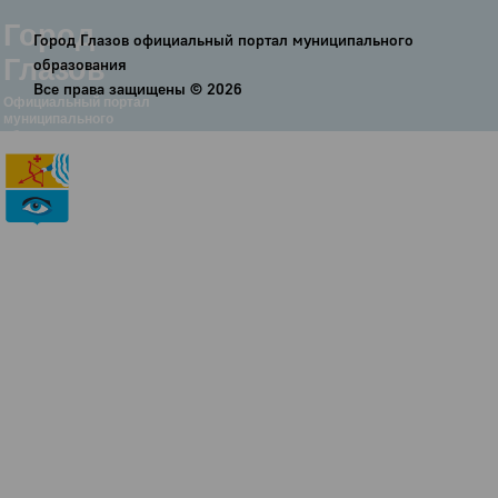
Город
Город Глазов официальный портал муниципального
Глазов
образования
Все права защищены ©
2026
Официальный портал
муниципального
образования
История
Настоящее
Стратегия
Гостям
Жителям
Бизнесу
Глава
КСО
Дума
+7 (34141) 21-300