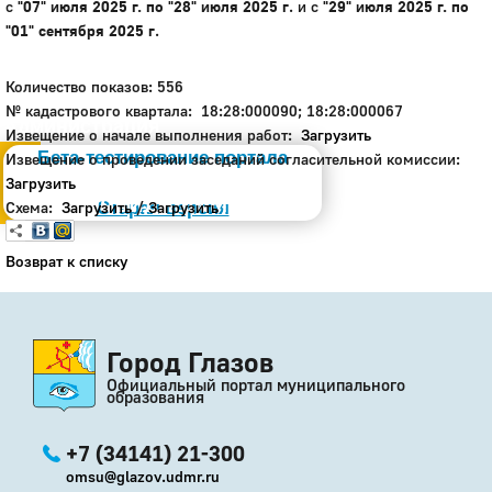
с
"07" июля 2025 г. по "28" июля 2025 г
. и с
"29" июля 2025 г. по
"01" сентября 2025 г
.
Количество показов: 556
№ кадастрового квартала: 18:28:000090; 18:28:000067
Администрация
Извещение о начале выполнения работ:
Загрузить
Бета-тестирование портала
Извещение о проведении заседаний согласительной комиссии:
Загрузить
Слабовидящим
Схема:
Загрузить
Старая версия
/
Загрузить
Возврат к списку
Город Глазов
Официальный портал муниципального
образования
+7 (34141) 21-300
omsu@glazov.udmr.ru