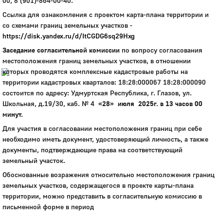
00, 8 (901)-864-00-40.
Город
Ссылка для ознакомления с проектом карта-плана территории и
со схемами границ земельных участков -
Глазов
https://disk.yandex.ru/d/ItCGDG6sq29Hxg
Официальный портал
Заседание согласительной комиссии
по вопросу согласования
муниципального
образования
местоположения границ земельных участков, в отношении
которых проводятся комплексные кадастровые работы на
территории кадастровых кварталов: 18:28:000067 18:28:000090
История
состоится по адресу: Удмуртская Республика, г. Глазов, ул.
Настоящее
Школьная, д.19/30, каб. № 4
«28» июля 2025г. в 13 часов 00
Стратегия
минут.
Гостям
Жителям
Для участия в согласовании местоположения границ при себе
Бизнесу
необходимо иметь документ, удостоверяющий личность, а также
Глава
документы, подтверждающие права на соответствующий
КСО
земельный участок.
Дума
Обоснованные возражения относительно местоположения границ
+7 (34141) 21-300
земельных участков, содержащегося в проекте карты-плана
территории, можно представить в согласительную комиссию в
письменной форме в период