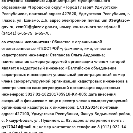
со стороны заказчика
: Администрация муниципального
образования «Городской округ «Город Глазов» Удмуртской
Республики», почтовый адрес: 427620, Удмуртская Республика, г.
Глазов, ул. Динамо, д.6, адрес электронной почты:
umi03@glazov-
gov.ru
,
zem01@glazov-gov.ru
, номер контактного телефона: 8
(34141) 6-65-75, 6-65-76;
со стороны исполнителя
: Общество с ограниченной
ответственностью «ГЕОСТРОЙ»; фамилия, имя, отчество
кадастрового инженера: Степанова Ольга Андреевна;
наименование саморегулируемой организации членом которой
является кадастровый инженер: «Балтийское объединение
кадастровых инженеров»; уникальный регистрационный номер
члена саморегулируемой организации кадастровых инженеров в
реестре членов саморегулируемой организации кадастровых
инженеров: 3017.01-182101785916-КИ-005; дата внесения
сведений о физическом лице в реестр членов саморегулируемой
организации кадастровых инженеров: 17.10.2024; почтовый
адрес: 427100, Удмуртская Республики, Якшур-Бодьинский район,
с. Якшур-Бодья, ул. Пушиной, д. 82, адрес электронной почты:
gs170414@mail.ru
; номер контактного телефона: 8 (912)-022-14-