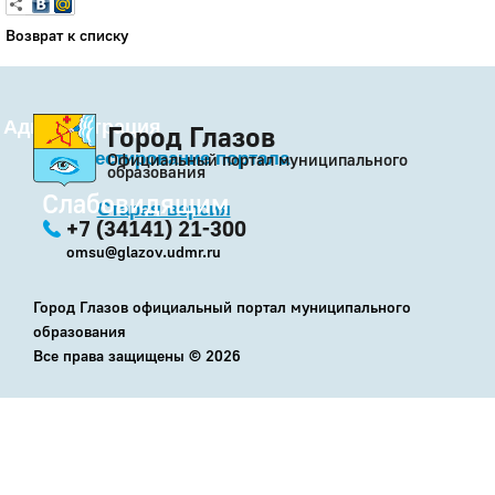
Возврат к списку
Администрация
Город Глазов
Бета-тестирование портала
Официальный портал муниципального
образования
Слабовидящим
Старая версия
+7 (34141) 21-300
omsu@glazov.udmr.ru
Город Глазов официальный портал муниципального
образования
Все права защищены ©
2026