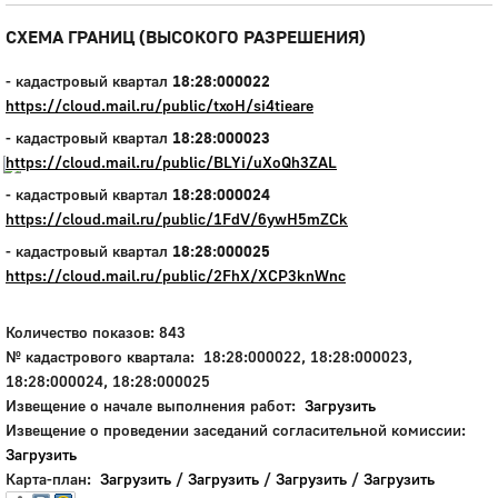
Город
СХЕМА ГРАНИЦ (ВЫСОКОГО РАЗРЕШЕНИЯ)
Глазов
- кадастровый квартал
18:28:000022
Официальный портал
https://cloud.mail.ru/public/txoH/si4tieare
муниципального
образования
- кадастровый квартал
18:28:000023
https://cloud.mail.ru/public/BLYi/uXoQh3ZAL
История
- кадастровый квартал
18:28:000024
Настоящее
https://cloud.mail.ru/public/1FdV/6ywH5mZCk
Стратегия
- кадастровый квартал
18:28:000025
Гостям
https://cloud.mail.ru/public/2FhX/XCP3knWnc
Жителям
Бизнесу
Количество показов: 843
Глава
№ кадастрового квартала: 18:28:000022, 18:28:000023,
КСО
18:28:000024, 18:28:000025
Дума
Извещение о начале выполнения работ:
Загрузить
+7 (34141) 21-300
Извещение о проведении заседаний согласительной комиссии:
Загрузить
Карта-план:
Загрузить
/
Загрузить
/
Загрузить
/
Загрузить