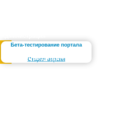
Администрация
Бета-тестирование портала
Слабовидящим
Старая версия