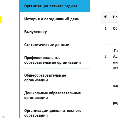
Организация летнего отдыха
Город Глазов
№
На
История и сегодняшний день
1
Об
Выпускнику
Статистические данные
По
2
Ад
Профессиональные
образовательные организации
во
ут
​Общеобразовательные
• 
организации
Город
ла
Глазов
Дошкольные образовательные
• 
организации
Официальный
ро
портал
муниципального
Организации дополнительного
образования
• 
образования