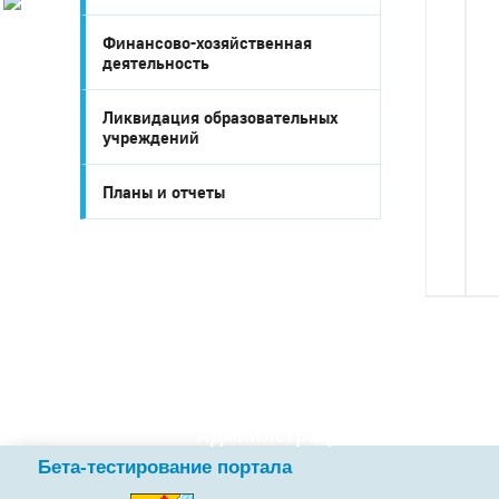
История
• 
Финансово-хозяйственная
Настоящее
деятельность
Стратегия
• 
Гостям
Ликвидация образовательных
Жителям
• 
учреждений
Бизнесу
Глава
Планы и отчеты
КСО
Дума
+7 (34141) 21-300
Администрация
Бета-тестирование портала