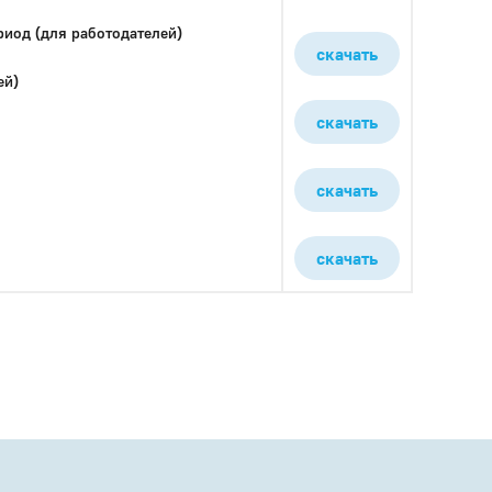
иод (для работодателей)
скачать
ей)
скачать
скачать
скачать