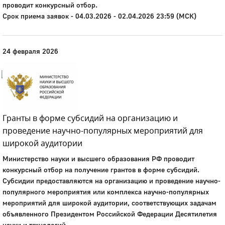
проводит конкурсный отбор.
Город
Срок приема заявок - 04.03.2026 - 02.04.2026 23:59 (МСК)
Глазов
Официальный портал
24 февраля 2026
муниципального
образования
История
Настоящее
Стратегия
Гранты в форме субсидий на организацию и
Гостям
проведение научно-популярных мероприятий для
Жителям
Бизнесу
широкой аудитории
Глава
Министерство науки и высшего образования РФ проводит
КСО
конкурсный отбор на получение грантов в форме субсидий.
Дума
Субсидии предоставляются на организацию и проведение научно-
+7 (34141) 21-300
популярного мероприятия или комплекса научно-популярных
мероприятий для широкой аудитории, соответствующих задачам
объявленного Президентом Российской Федерации Десятилетия
науки и технологий.