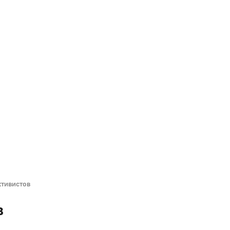
тивистов
в