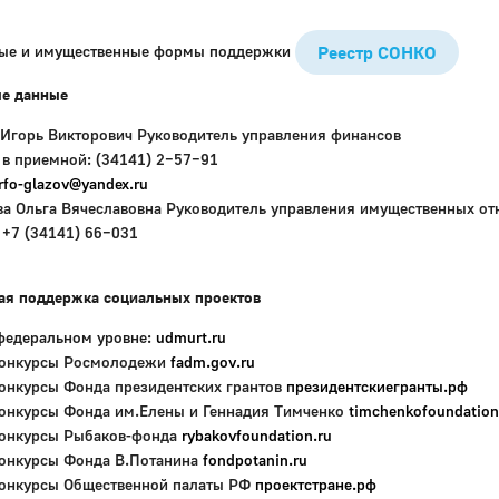
ые и имущественные формы поддержки
Реестр СОНКО
ые данные
 Игорь Викторович Руководитель управления финансов
 в приемной: (34141) 2−57−91
rfo-glazov@yandex.ru
ва Ольга Вячеславовна Руководитель управления имущественных о
 +7 (34141) 66−031
ая поддержка социальных проектов
федеральном уровне:
udmurt.ru
онкурсы Росмолодежи
fadm.gov.ru
онкурсы Фонда президентских грантов
президентскиегранты.рф
онкурсы Фонда им.Елены и Геннадия Тимченко
timchenkofoundation
онкурсы Рыбаков-фонда
rybakovfoundation.ru
онкурсы Фонда В.Потанина
fondpotanin.ru
онкурсы Общественной палаты РФ
проектстране.рф