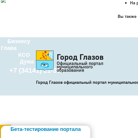
На 
История
Настоящее
Вы также
Стратегия
Гостям
Жителям
Бизнесу
Глава
КСО
Город Глазов
Дума
Официальный портал
муниципального
+7 (34141) 21-300
образования
Город Глазов официальный портал муниципально
Администрация
Бета-тестирование портала