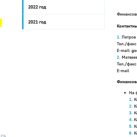
2022 год
Город Глазов
Финансов
2021 год
Контактн
Петров
Тел./факс
E-mail:
go
Матвее
Тел./факс
E-mail
Финансов
На 
Город
К
Глазов
К
К
Официальный
К
портал
муниципального
К
образования
К