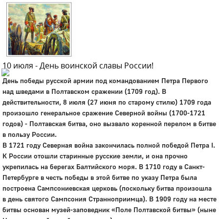
Город
Глазов
Официальный портал
муниципального
образования
10 июля - День воинской славы России!
День победы русской армии под командованием Петра Первого
История
над шведами в Полтавском сражении (1709 год). В
Настоящее
действительности, 8 июля (27 июня по старому стилю) 1709 года
Стратегия
произошло генеральное сражение Северной войны (1700-1721
Гостям
годов) - Полтавская битва, оно вызвало коренной перелом в битве
Жителям
в пользу России.
Бизнесу
В 1721 году Северная война закончилась полной победой Петра I.
Глава
К России отошли старинные русские земли, и она прочно
КСО
укрепилась на берегах Балтийского моря. В 1710 году в Санкт-
Дума
Петербурге в честь победы в этой битве по указу Петра была
+7 (34141) 21-300
построена Сампсониевская церковь (поскольку битва произошла
в день святого Сампсония Странноприимца). В 1909 году на месте
битвы основан музей-заповедник «Поле Полтавской битвы» (ныне