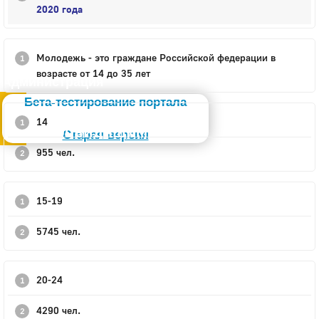
2020 года
Молодежь - это граждане Российской федерации в
возрасте от 14 до 35 лет
Администрация
Бета-тестирование портала
14
Слабовидящим
Старая версия
955 чел.
15-19
5745 чел.
20-24
4290 чел.