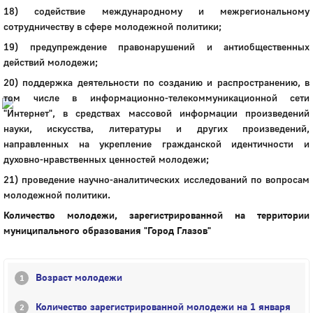
18) содействие международному и межрегиональному
Город
сотрудничеству в сфере молодежной политики;
Глазов
19) предупреждение правонарушений и антиобщественных
действий молодежи;
Официальный портал
муниципального
20) поддержка деятельности по созданию и распространению, в
образования
том числе в информационно-телекоммуникационной сети
"Интернет", в средствах массовой информации произведений
История
науки, искусства, литературы и других произведений,
Настоящее
направленных на укрепление гражданской идентичности и
Стратегия
духовно-нравственных ценностей молодежи;
Гостям
21) проведение научно-аналитических исследований по вопросам
Жителям
молодежной политики.
Бизнесу
Глава
Количество молодежи, зарегистрированной на территории
КСО
муниципального образования "Г
ород
Глазов"
Дума
+7 (34141) 21-300
Возраст молодежи
Количество зарегистрированной молодежи на 1 января