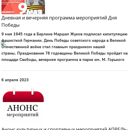
Город
Глазов
Дневная и вечерняя программа мероприятий Дня
Победы
Официальный портал
муниципального
9 мая 1945 года в Берлине Маршал Жуков подписал капитуляцию
образования
фашисткой Германии. День Победы советского народа в Великой
Отечественной войне стал главным праздником нашей
История
страны. Празднование 78 годовщины Великой Победы пройдет на
Настоящее
площади Свободы, вечерняя программа в парке им. М. Горького
Стратегия
Гостям
Жителям
6 апреля 2023
Бизнесу
Глава
КСО
Дума
+7 (34141) 21-300
Анонс культурных и спортивных мероприятий АПРЕЛЬ-