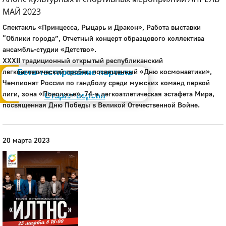
МАЙ 2023
Спектакль «Принцесса, Рыцарь и Дракон», Работа выставки
“Облики города”, Отчетный концерт образцового коллектива
ансамбль-студии «Детство».
Администрация
XXXII традиционный открытый республиканский
легкоатлетический пробег, посвященный «Дню космонавтики»,
Бета-тестирование портала
Чемпионат России по гандболу среди мужских команд первой
Слабовидящим
лиги, зона «Поволжье», 74-я легкоатлетическая эстафета Мира,
Старая версия
посвященная Дню Победы в Великой Отечественной Войне.
20 марта 2023