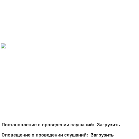
Город
Глазов
Официальный портал
муниципального
образования
История
Настоящее
Стратегия
Гостям
Жителям
Бизнесу
Глава
КСО
Дума
+7 (34141) 21-300
Постановление о проведении слушаний:
Загрузить
Оповещение о проведении слушаний:
Загрузить