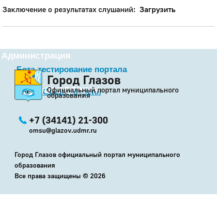
Заключение о результатах слушаний:
Загрузить
Администрация
Бета-тестирование портала
Город Глазов
Слабовидящим
Официальный портал муниципального
Старая версия
образования
+7 (34141) 21-300
omsu@glazov.udmr.ru
Город Глазов официальный портал муниципального
образования
Все права защищены ©
2026