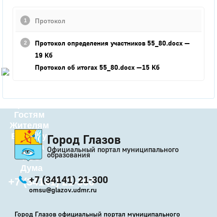
Город
Протокол
Глазов
Протокол определения участников 55_80.docx
—
Официальный портал
муниципального
19 Кб
образования
Протокол об итогах 55_80.docx
—15 Кб
История
Настоящее
Стратегия
Гостям
Жителям
Бизнесу
Город Глазов
Глава
Официальный портал муниципального
образования
КСО
Дума
+7 (34141) 21-300
+7 (34141) 21-300
omsu@glazov.udmr.ru
Город Глазов официальный портал муниципального