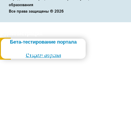
образования
Все права защищены ©
2026
Администрация
Бета-тестирование портала
Слабовидящим
Старая версия