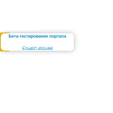
Администрация
Бета-тестирование портала
Слабовидящим
Старая версия