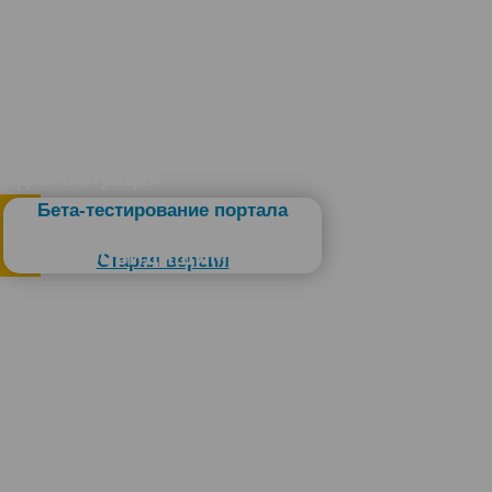
Администрация
Бета-тестирование портала
Слабовидящим
Старая версия