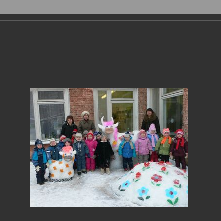
Фотогалерея
›
2009
›
Зимняя сказка в детских садах (январ
яя сказка в детских садах (январь