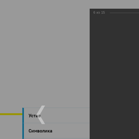
6
из
15
Глазов
›
Устав
Зимн
Символика