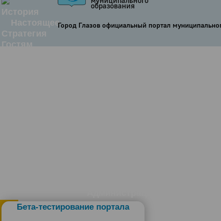
образования
История
Настоящее
Город Глазов официальный портал муниципально
Стратегия
Гостям
Жителям
Бизнесу
Глава
КСО
Дума
+7 (34141) 21-300
Администрация
Бета-тестирование портала