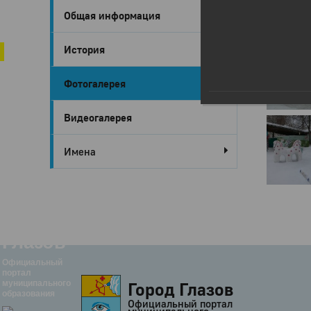
Общая информация
Город Глазов
Зимняя ск
История
Фотогалерея
Видеогалерея
Имена
Город
Глазов
Официальный
портал
Город Глазов
муниципального
образования
Официальный портал
муниципального