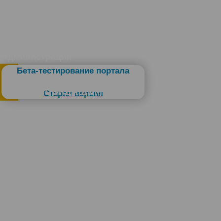
Администрация
Бета-тестирование портала
Слабовидящим
Старая версия