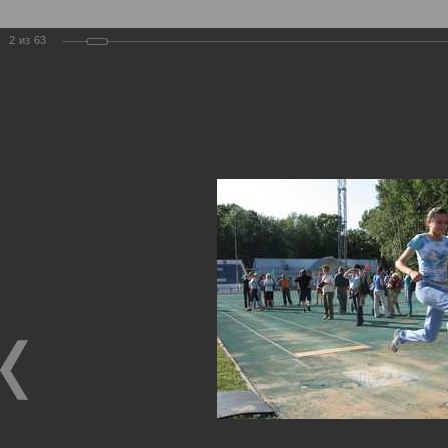
2
из
63
Устав
Символика
Город
Общая информация
Глазов
История
Фотогалерея
Видеогалерея
Имена
Глазов
›
Фотогалерея
›
2009
›
Глазов в событиях и лицах: июль 2009 года