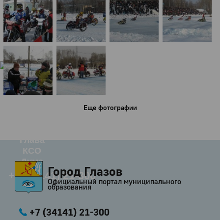
Город
Глазов
Официальный портал
муниципального
образования
История
Настоящее
Стратегия
Гостям
Еще фотографии
Жителям
Бизнесу
Глава
КСО
Дума
Город Глазов
+7 (34141) 21-300
Официальный портал муниципального
образования
+7 (34141) 21-300