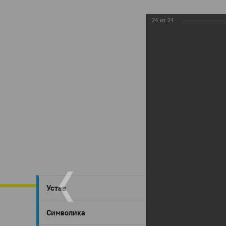
24
из
24
Глазов
›
Устав
Глаз
Символика