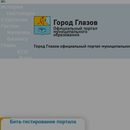
История
Настоящее
Стратегия
Город Глазов
Гостям
Официальный портал
муниципального
Жителям
образования
Бизнесу
Глава
Город Глазов официальный портал муниципально
КСО
Дума
+7 (34141) 21-300
Администрация
Бета-тестирование портала