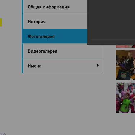
Общая информация
Город Глазов
Глазов в 
История
Фотогалерея
Видеогалерея
Имена
Город
Глазов
Официальный
портал
муниципального
образования