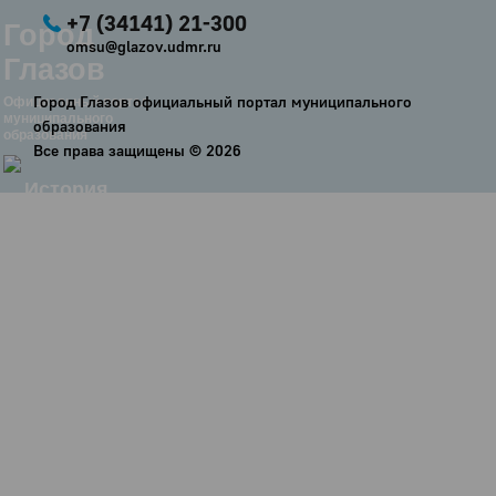
+7 (34141) 21-300
Город
omsu@glazov.udmr.ru
Глазов
Город Глазов официальный портал муниципального
Официальный портал
муниципального
образования
образования
Все права защищены ©
2026
История
Настоящее
Стратегия
Гостям
Жителям
Бизнесу
Глава
КСО
Дума
+7 (34141) 21-300