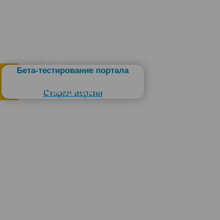
Администрация
Бета-тестирование портала
Слабовидящим
Старая версия