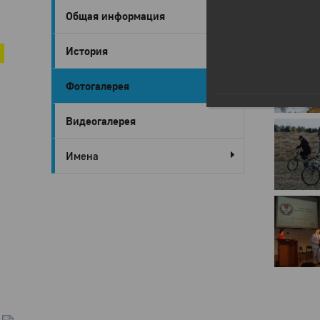
Общая информация
Город Глазов
Глазов в 
История
Фотогалерея
Видеогалерея
Имена
Город
Глазов
Официальный
портал
муниципального
образования