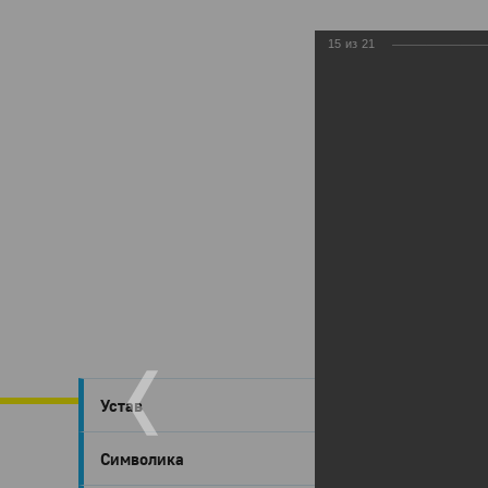
15
из
21
Глазов
›
Устав
Глаз
Символика