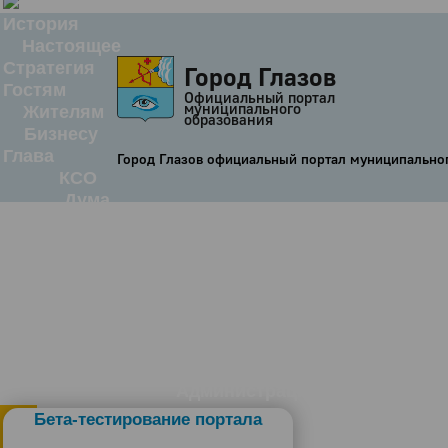
История
Настоящее
Стратегия
Город Глазов
Гостям
Официальный портал
муниципального
Жителям
образования
Бизнесу
Глава
Город Глазов официальный портал муниципально
КСО
Дума
+7 (34141) 21-300
Администрация
Бета-тестирование портала