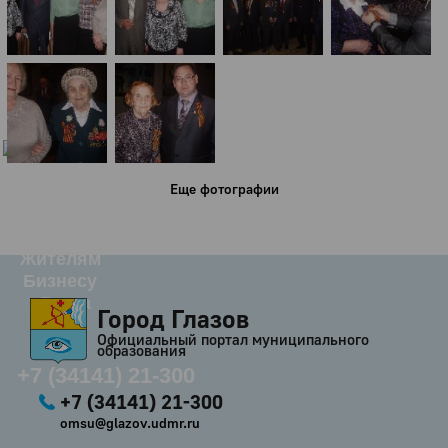
Город
Глазов
Официальный портал
муниципального
образования
История
Еще фотографии
Настоящее
Стратегия
Гостям
Жителям
Бизнесу
Глава
Город Глазов
КСО
Официальный портал муниципального
Дума
образования
+7 (34141) 21-300
+7 (34141) 21-300
omsu@glazov.udmr.ru