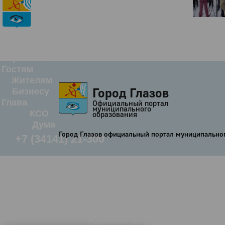
История
Настоящее
Стратегия
Гостям
Жителям
Город Глазов
Бизнесу
Глава
Официальный портал
муниципального
КСО
образования
Дума
Город Глазов официальный портал муниципально
+7 (34141) 21-300
Администрация