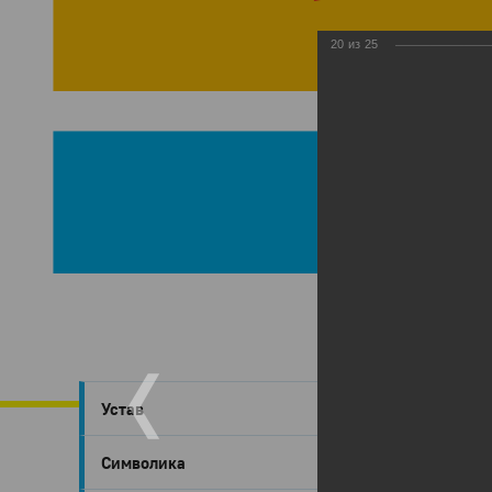
20
из
25
Глазов
›
Устав
Глаз
Символика