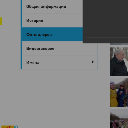
Общая информация
Город Глазов
Глазов в 
История
Фотогалерея
Видеогалерея
Имена
Город
Глазов
Официальный
портал
муниципального
образования